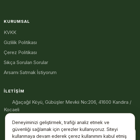
KURUMSAL
KVKK
Gizlilik Politikası
Çerez Politikası
Sıkça Sorulan Sorular
Arsamı Satmak İstiyorum
İLETIŞIM
Ağaçağıl Köyü, Gübüşler Mevkii No:206, 41600 Kandıra /
Kocaeli
+90 545 262 54 61
Deneyiminizi geliştirmek, trafiği analiz etmek ve
bilgi@kandirayatirim.com
güvenliği sağlamak için çerezler kullanıyoruz. Siteyi
Merhaba 👋
kullanmaya devam ederek çerez kullanımını kabul etmiş